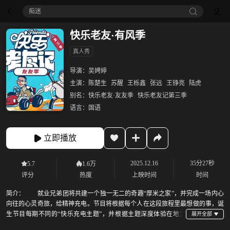
痴迷
快乐老友·有风季
真人秀
导演：
吴娉婷
主演：
陈楚生
苏醒
王栎鑫
张远
王铮亮
陆虎
别名：
快乐老友·友友季
快乐老友记第三季
语言：
国语
立即播放
2025.12.16
35分27秒
5.7
1.6万
评分
热度
上映时间
时间
简介：
就业兄弟团将共建一个独一无二的奇趣“厚米之家”，并完成一场内心
向往的心灵奇旅，给精神充电。节目将根据每个人在这段旅程里最想做的事，诞
生节目每期不同的“快乐充电主题”，并根据主题深度体验在地文
化，包括非遗/音乐/艺术/美食/美景/节日等，和全国观众一起充满快乐的能量，度